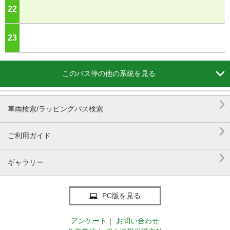
22
ジ
23
ジ

このバス停の他の系統を見る

車両検索/ラッピングバス検索

ご利用ガイド

ギャラリー
PC版を見る
アンケート
｜
お問い合わせ