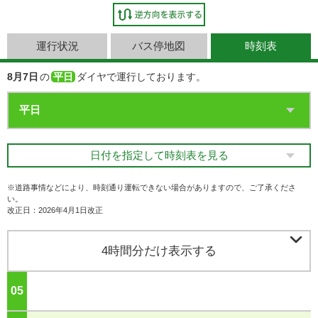
運行状況
バス停地図
時刻表
8月7日
の
平日
ダイヤで運行しております。
日付を指定して時刻表を見る
※道路事情などにより、時刻通り運転できない場合がありますので、ご了承くださ
い。
改正日：2026年4月1日改正

4時間分だけ表示する
05
ジ