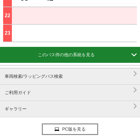
22
ジ
23
ジ

このバス停の他の系統を見る

車両検索/ラッピングバス検索

ご利用ガイド

ギャラリー
PC版を見る