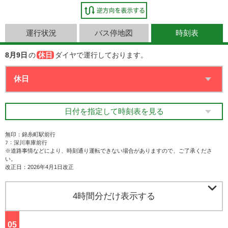
運行状況
バス停地図
時刻表
8月9日
の
休日
ダイヤで運行しております。
日付を指定して時刻表を見る
無印：錦糸町駅前行
ﾌ：深川車庫前行
※道路事情などにより、時刻通り運転できない場合がありますので、ご了承くださ
い。
改正日：2026年4月1日改正

4時間分だけ表示する
05
ジ