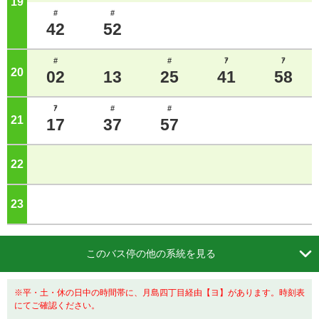
19
ジ
#
#
42
52
#
#
ｱ
ｱ
20
ジ
02
13
25
41
58
ｱ
#
#
21
ジ
17
37
57
22
ジ
23
ジ

このバス停の他の系統を見る
※平・土・休の日中の時間帯に、月島四丁目経由【ヨ】があります。時刻表
にてご確認ください。