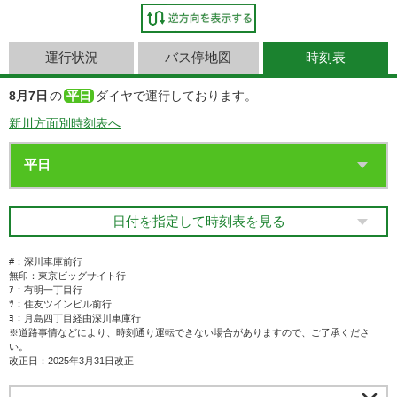
運行状況
バス停地図
時刻表
8月7日
の
平日
ダイヤで運行しております。
新川方面別時刻表へ
日付を指定して時刻表を見る
#：深川車庫前行
無印：東京ビッグサイト行
ｱ：有明一丁目行
ﾂ：住友ツインビル前行
ﾖ：月島四丁目経由深川車庫行
※道路事情などにより、時刻通り運転できない場合がありますので、ご了承くださ
い。
改正日：2025年3月31日改正