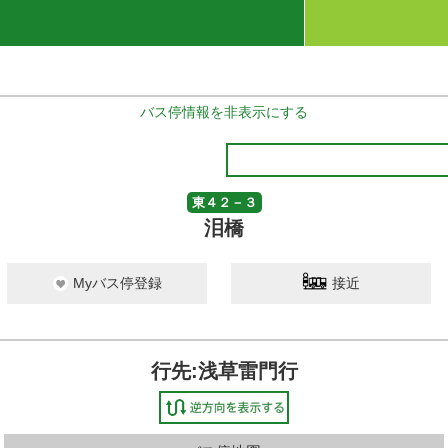
バス停情報を非表示にする
東４２－３
泪橋
Myバス停登録
接近
行先:浅草雷門行