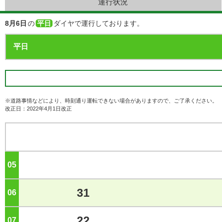
運行状況
8月6日
の
平日
ダイヤで運行しております。
※道路事情などにより、時刻通り運転できない場合がありますので、ご了承ください。
改正日：2022年4月1日改正
05
ジ
31
06
ジ
22
07
ジ