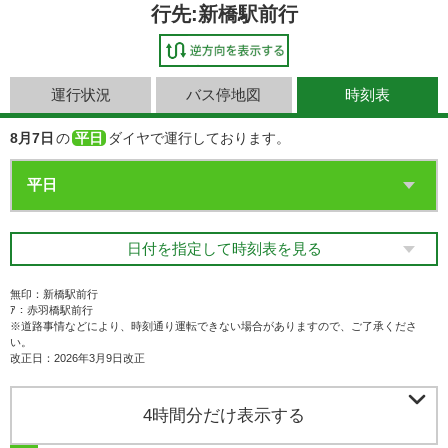
行先:新橋駅前行
運行状況
バス停地図
時刻表
8月7日
の
平日
ダイヤで運行しております。
日付を指定して時刻表を見る
無印：新橋駅前行
ｱ：赤羽橋駅前行
※道路事情などにより、時刻通り運転できない場合がありますので、ご了承くださ
い。
改正日：2026年3月9日改正

4時間分だけ表示する