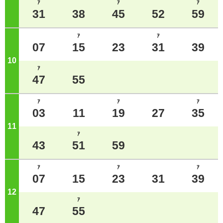
ｱ
ｱ
ｱ
31
38
45
52
59
ｱ
ｱ
07
15
23
31
39
10
ジ
ｱ
47
55
ｱ
ｱ
ｱ
03
11
19
27
35
11
ジ
ｱ
43
51
59
ｱ
ｱ
ｱ
07
15
23
31
39
12
ジ
ｱ
47
55