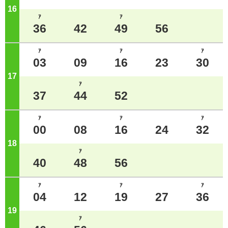
16
ジ
ｱ
ｱ
36
42
49
56
ｱ
ｱ
ｱ
03
09
16
23
30
17
ジ
ｱ
37
44
52
ｱ
ｱ
ｱ
00
08
16
24
32
18
ジ
ｱ
40
48
56
ｱ
ｱ
ｱ
04
12
19
27
36
19
ジ
ｱ