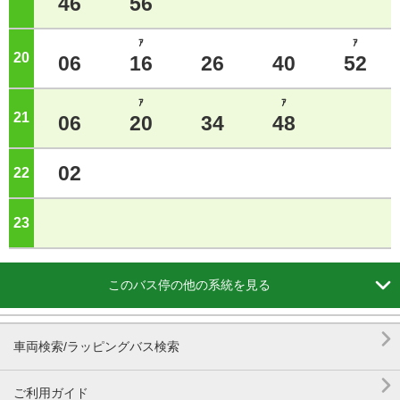
46
56
ｱ
ｱ
20
ジ
06
16
26
40
52
ｱ
ｱ
21
ジ
06
20
34
48
02
22
ジ
23
ジ

このバス停の他の系統を見る

車両検索/ラッピングバス検索

ご利用ガイド