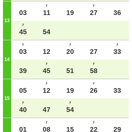
ｱ
ｱ
03
11
19
27
36
13
ジ
ｱ
45
54
ｱ
ｱ
ｱ
03
12
20
27
33
14
ジ
ｱ
ｱ
39
45
51
58
ｱ
ｱ
05
12
19
26
33
15
ジ
ｱ
ｱ
40
47
54
ｱ
ｱ
01
08
15
22
29