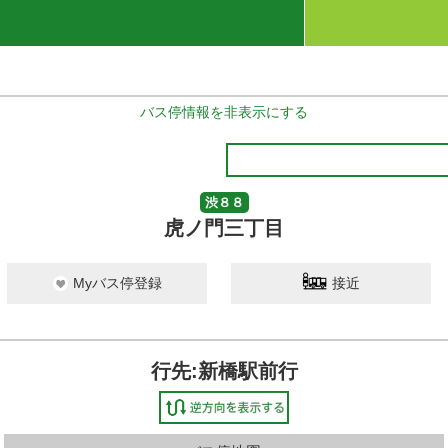
バス停情報を非表示にする
渋８８
虎ノ門三丁目
Myバス停登録
接近
行先:新橋駅前行