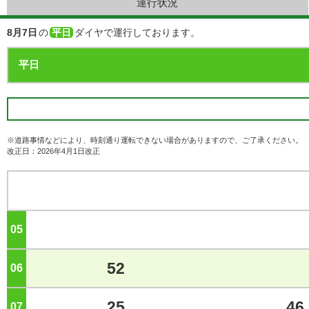
運行状況
8月7日
の
平日
ダイヤで運行しております。
※道路事情などにより、時刻通り運転できない場合がありますので、ご了承ください。
改正日：2026年4月1日改正
05
ジ
52
06
ジ
25
46
07
ジ