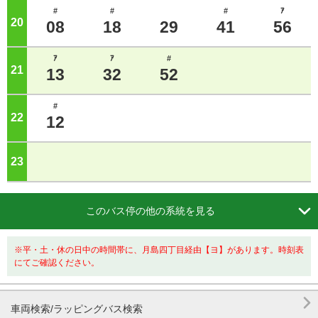
#
#
#
ｱ
20
ジ
08
18
29
41
56
ｱ
ｱ
#
21
ジ
13
32
52
#
22
ジ
12
23
ジ

このバス停の他の系統を見る
※平・土・休の日中の時間帯に、月島四丁目経由【ヨ】があります。時刻表
にてご確認ください。

車両検索/ラッピングバス検索