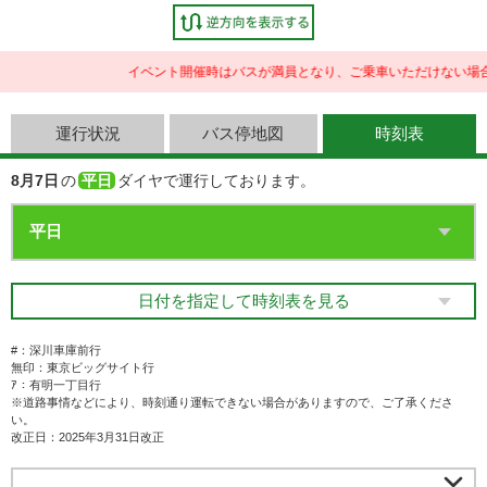
イベント開催時はバスが満員となり、ご乗車いただけない場合
運行状況
バス停地図
時刻表
8月7日
の
平日
ダイヤで運行しております。
日付を指定して時刻表を見る
#：深川車庫前行
無印：東京ビッグサイト行
ｱ：有明一丁目行
※道路事情などにより、時刻通り運転できない場合がありますので、ご了承くださ
い。
改正日：2025年3月31日改正
