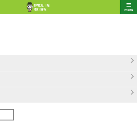


