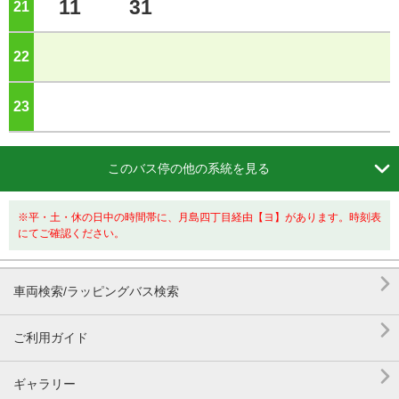
11
31
21
ジ
22
ジ
23
ジ

このバス停の他の系統を見る
※平・土・休の日中の時間帯に、月島四丁目経由【ヨ】があります。時刻表
にてご確認ください。

車両検索/ラッピングバス検索

ご利用ガイド

ギャラリー