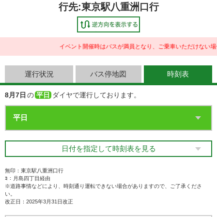
行先:東京駅八重洲口行
イベント開催時はバスが満員となり、ご乗車いただけない場合
運行状況
バス停地図
時刻表
8月7日
の
平日
ダイヤで運行しております。
日付を指定して時刻表を見る
無印：東京駅八重洲口行
ﾖ：月島四丁目経由
※道路事情などにより、時刻通り運転できない場合がありますので、ご了承くださ
い。
改正日：2025年3月31日改正