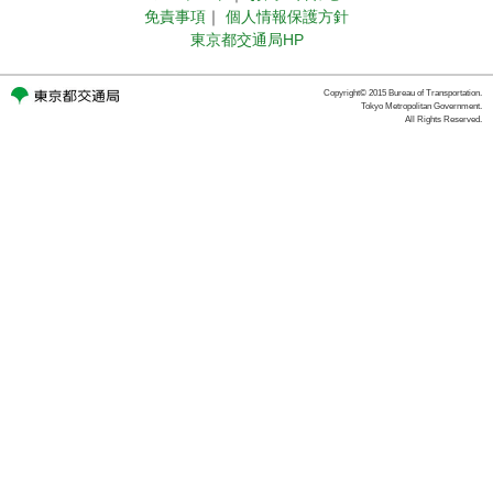
免責事項
｜
個人情報保護方針
東京都交通局HP
Copyright© 2015 Bureau of Transportation.
Tokyo Metropolitan Government.
All Rights Reserved.