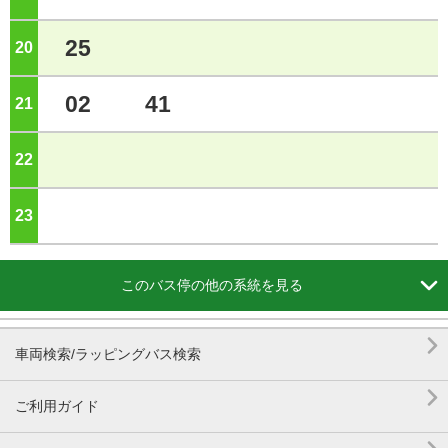
25
20
ジ
02
41
21
ジ
22
ジ
23
ジ

このバス停の他の系統を見る

車両検索/ラッピングバス検索

ご利用ガイド