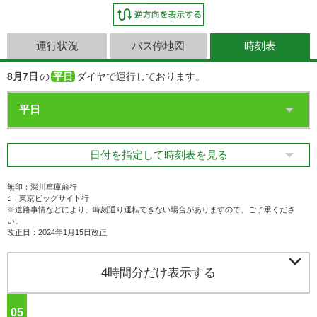
運行状況
バス停地図
時刻表
8月7日
の
平日
ダイヤで運行しております。
日付を指定して時刻表を見る
無印：深川車庫前行
ﾋ：東京ビッグサイト行
※道路事情などにより、時刻通り運転できない場合がありますので、ご了承くださ
い。
改正日：2024年1月15日改正

4時間分だけ表示する
05
ジ