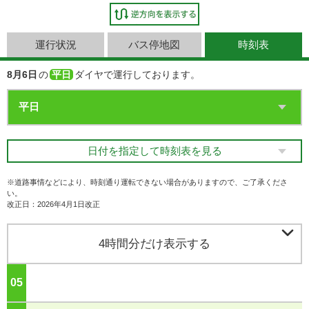
運行状況
バス停地図
時刻表
8月6日
の
平日
ダイヤで運行しております。
日付を指定して時刻表を見る
※道路事情などにより、時刻通り運転できない場合がありますので、ご了承くださ
い。
改正日：2026年4月1日改正

4時間分だけ表示する
05
ジ