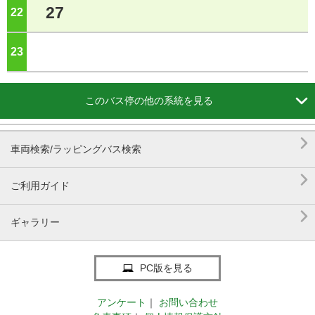
27
22
ジ
23
ジ

このバス停の他の系統を見る

車両検索/ラッピングバス検索

ご利用ガイド

ギャラリー
PC版を見る
アンケート
｜
お問い合わせ