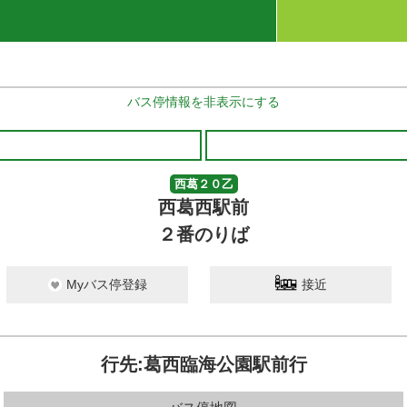
バス停情報を非表示にする
西葛２０乙
西葛西駅前
２番のりば
Myバス停登録
接近
行先:葛西臨海公園駅前行