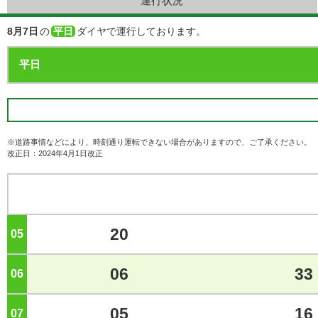
運行状況
8月7日
の
平日
ダイヤで運行しております。
※道路事情などにより、時刻通り運転できない場合がありますので、ご了承ください。
改正日：2024年4月1日改正
20
05
ジ
06
33
06
ジ
05
16
07
ジ