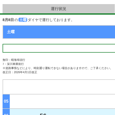
運行状況
8月8日
の
土曜
ダイヤで運行しております。
無印：晴海埠頭行
ﾌ：深川車庫前行
※道路事情などにより、時刻通り運転できない場合がありますので、ご了承ください。
改正日：2026年4月1日改正
05
ジ