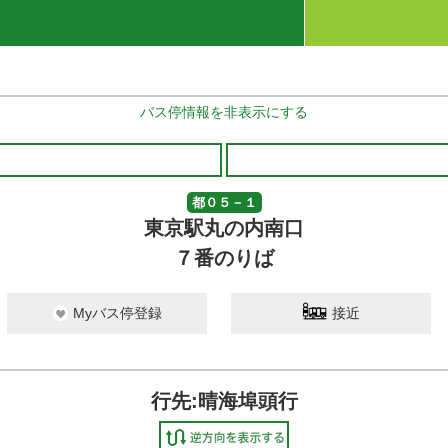
バス停情報を非表示にする
都０５－１
東京駅丸の内南口
７番のりば
Myバス停登録
接近
行先:晴海埠頭行