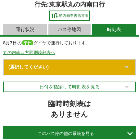
行先:東京駅丸の内南口行
運行状況
バス停地図
時刻表
8月7日
の
平日
ダイヤで運行しております。
丸の内南口方面別時刻表へ
日付を指定して時刻表を見る
臨時時刻表は
ありません

このバス停の他の系統を見る