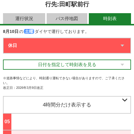
行先:田町駅前行
運行状況
バス停地図
時刻表
8月10日
の
土曜
ダイヤで運行しております。
日付を指定して時刻表を見る
※道路事情などにより、時刻通り運転できない場合がありますので、ご了承くださ
い。
改正日：2026年3月9日改正

4時間分だけ表示する
05
ジ