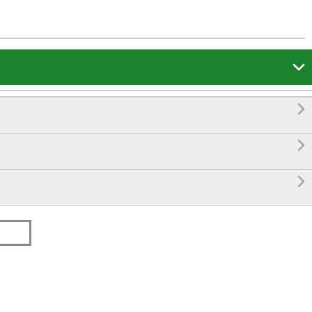



