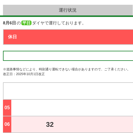
運行状況
8月6日
の
平日
ダイヤで運行しております。
※道路事情などにより、時刻通り運転できない場合がありますので、ご了承ください。
改正日：2025年10月1日改正
05
ジ
32
06
ジ