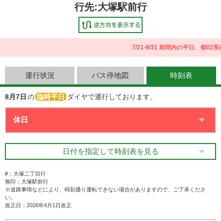
行先:大塚駅前行
7/21-8/31 期間内の平日、
運行状況
バス停地図
時刻表
8月7日
の
臨時平日
ダイヤで運行しております。
日付を指定して時刻表を見る
#：大塚二丁目行
無印：大塚駅前行
※道路事情などにより、時刻通り運転できない場合がありますので、ご了承くださ
い。
改正日：2026年4月1日改正