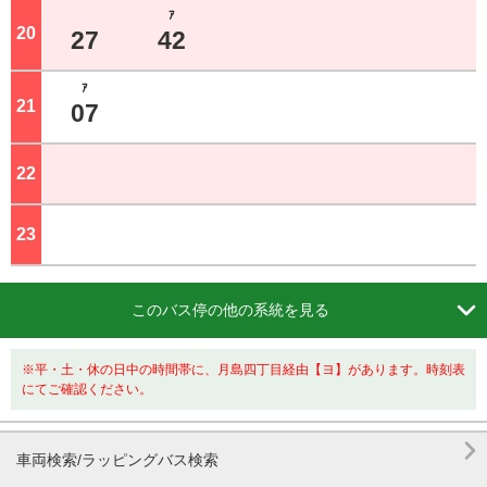
ｱ
20
ジ
27
42
ｱ
21
ジ
07
22
ジ
23
ジ

このバス停の他の系統を見る
※平・土・休の日中の時間帯に、月島四丁目経由【ヨ】があります。時刻表
にてご確認ください。

車両検索/ラッピングバス検索