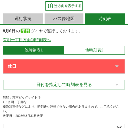
運行状況
バス停地図
時刻表
8月6日
の
平日
ダイヤで運行しております。
有明一丁目方面別時刻表へ
他時刻表1
他時刻表2
日付を指定して時刻表を見る
無印：東京ビッグサイト行
ｱ：有明一丁目行
※道路事情などにより、時刻通り運転できない場合がありますので、ご了承くださ
い。
改正日：2025年3月31日改正
