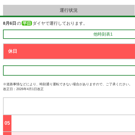
運行状況
8月6日
の
平日
ダイヤで運行しております。
他時刻表1
※道路事情などにより、時刻通り運転できない場合がありますので、ご了承ください。
改正日：2026年4月1日改正
05
ジ