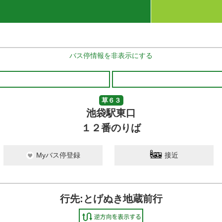
バス停情報を非表示にする
草６３
池袋駅東口
１２番のりば
Myバス停登録
接近
行先:とげぬき地蔵前行