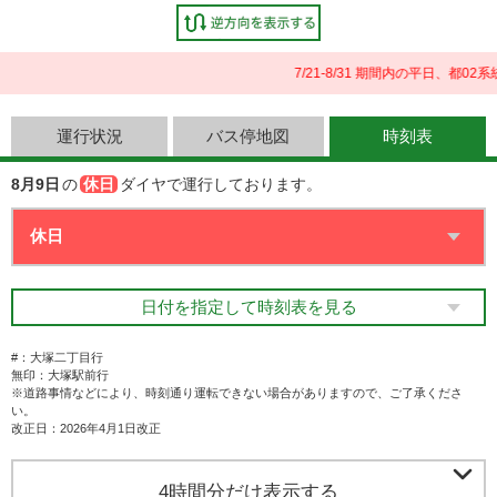
7/21-8/31 期間内の平日、
運行状況
バス停地図
時刻表
8月9日
の
休日
ダイヤで運行しております。
日付を指定して時刻表を見る
#：大塚二丁目行
無印：大塚駅前行
※道路事情などにより、時刻通り運転できない場合がありますので、ご了承くださ
い。
改正日：2026年4月1日改正

4時間分だけ表示する