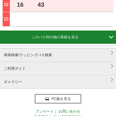
16
43
22
ジ
23
ジ

このバス停の他の系統を見る

車両検索/ラッピングバス検索

ご利用ガイド

ギャラリー
PC版を見る
アンケート
｜
お問い合わせ