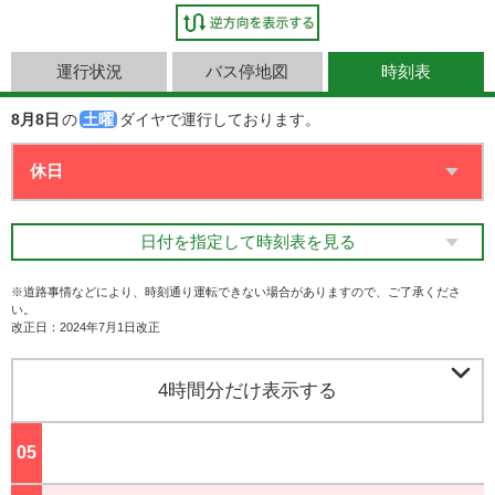
運行状況
バス停地図
時刻表
8月8日
の
土曜
ダイヤで運行しております。
日付を指定して時刻表を見る
※道路事情などにより、時刻通り運転できない場合がありますので、ご了承くださ
い。
改正日：2024年7月1日改正

4時間分だけ表示する
05
ジ