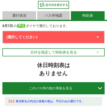
運行状況
バス停地図
時刻表
8月7日
の
平日
ダイヤで運行しております。
日付を指定して時刻表を見る
休日時刻表は
ありません

このバス停の他の系統を見る
【注】
東京駅丸の内北口発着の便は、平日のみの運行です。