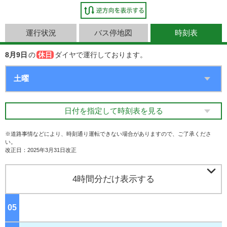
運行状況
バス停地図
時刻表
8月9日
の
休日
ダイヤで運行しております。
日付を指定して時刻表を見る
※道路事情などにより、時刻通り運転できない場合がありますので、ご了承くださ
い。
改正日：2025年3月31日改正

4時間分だけ表示する
05
ジ