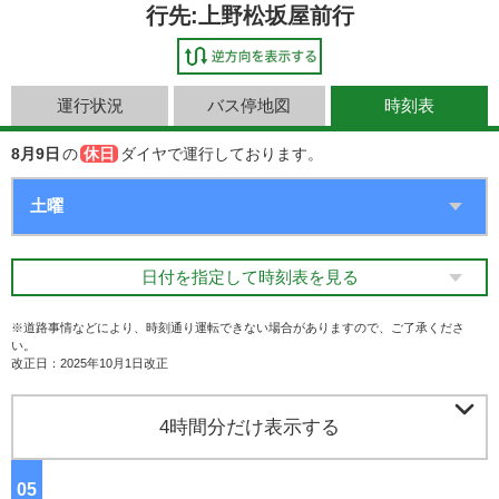
行先:上野松坂屋前行
運行状況
バス停地図
時刻表
8月9日
の
休日
ダイヤで運行しております。
日付を指定して時刻表を見る
※道路事情などにより、時刻通り運転できない場合がありますので、ご了承くださ
い。
改正日：2025年10月1日改正

4時間分だけ表示する
05
ジ