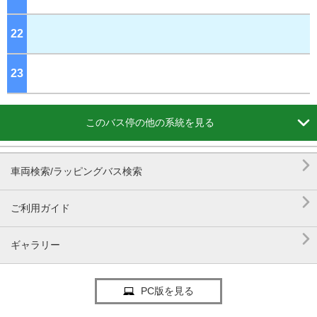
22
ジ
23
ジ

このバス停の他の系統を見る

車両検索/ラッピングバス検索

ご利用ガイド

ギャラリー
PC版を見る