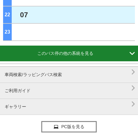
07
22
ジ
23
ジ

このバス停の他の系統を見る

車両検索/ラッピングバス検索

ご利用ガイド

ギャラリー
PC版を見る