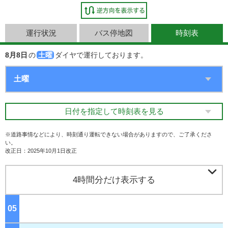
運行状況
バス停地図
時刻表
8月8日
の
土曜
ダイヤで運行しております。
日付を指定して時刻表を見る
※道路事情などにより、時刻通り運転できない場合がありますので、ご了承くださ
い。
改正日：2025年10月1日改正

4時間分だけ表示する
05
ジ