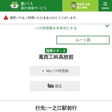
都営バスをご利用いただきありがとうございます。

バス停情報を非表示にする
ルート図
臨海２８－２
葛西工科高校前
Myバス停登録
接近
行先:一之江駅前行