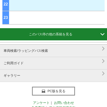
22
ジ
23
ジ

このバス停の他の系統を見る

車両検索/ラッピングバス検索

ご利用ガイド

ギャラリー
PC版を見る
アンケート
｜
お問い合わせ