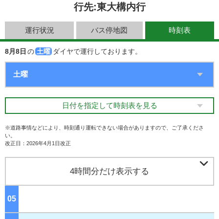
行先:東大構内行
運行状況
バス停地図
時刻表
8月8日
の
土曜
ダイヤで運行しております。
日付を指定して時刻表を見る
※道路事情などにより、時刻通り運転できない場合がありますので、ご了承くださ
い。
改正日：2026年4月1日改正

4時間分だけ表示する
05
ジ