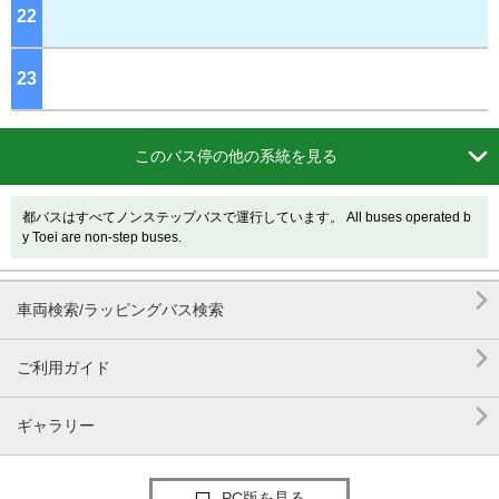
22
ジ
23
ジ

このバス停の他の系統を見る
都バスはすべてノンステップバスで運行しています。 All buses operated b
y Toei are non-step buses.

車両検索/ラッピングバス検索

ご利用ガイド

ギャラリー
PC版を見る