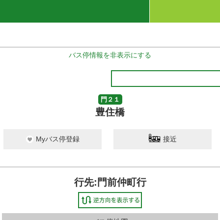
バス停情報を非表示にする
門２１
豊住橋
Myバス停登録
接近
行先:門前仲町行