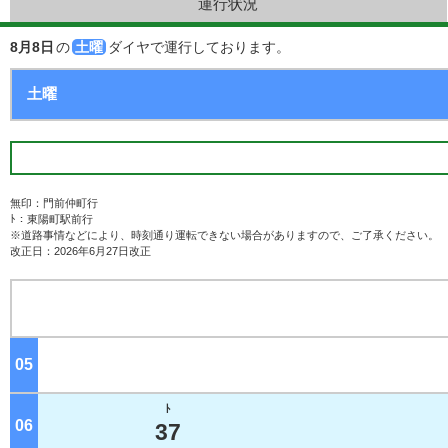
運行状況
8月8日
の
土曜
ダイヤで運行しております。
無印：門前仲町行
ﾄ：東陽町駅前行
※道路事情などにより、時刻通り運転できない場合がありますので、ご了承ください。
改正日：2026年6月27日改正
05
ジ
ﾄ
06
ジ
37