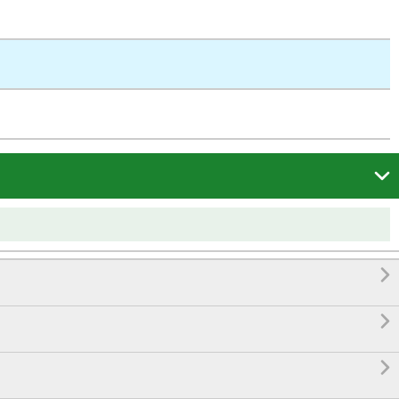



