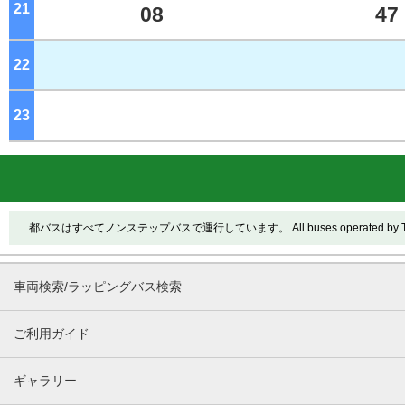
21
ジ
08
47
22
ジ
23
ジ
都バスはすべてノンステップバスで運行しています。 All buses operated by Toei ar
車両検索/ラッピングバス検索
ご利用ガイド
ギャラリー