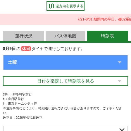
7/21-8/31 期間内の平日、
運行状況
バス停地図
時刻表
8月9日
の
休日
ダイヤで運行しております。
日付を指定して時刻表を見る
無印：錦糸町駅前行
ｶ：春日駅前行
ﾄ：東京ドームシティ行
※道路事情などにより、時刻通り運転できない場合がありますので、ご了承くださ
い。
改正日：2026年4月1日改正
