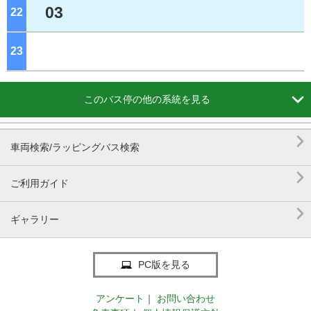
03
22
ジ
23
ジ

このバス停の他の系統を見る

車両検索/ラッピングバス検索

ご利用ガイド

ギャラリー
PC版を見る
アンケート
｜
お問い合わせ