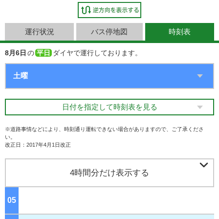
運行状況
バス停地図
時刻表
8月6日
の
平日
ダイヤで運行しております。
日付を指定して時刻表を見る
※道路事情などにより、時刻通り運転できない場合がありますので、ご了承くださ
い。
改正日：2017年4月1日改正

4時間分だけ表示する
05
ジ