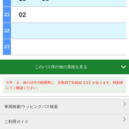
02
21
ジ
22
ジ
23
ジ

このバス停の他の系統を見る
※平・土・休の日中の時間帯に、月島四丁目経由【ヨ】があります。時刻表
にてご確認ください。

車両検索/ラッピングバス検索

ご利用ガイド