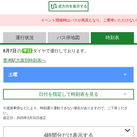
イベント開催時はバスが満員となり、ご乗車いただけない場
運行状況
バス停地図
時刻表
8月7日
の
平日
ダイヤで運行しております。
豊洲駅方面別時刻表へ
日付を指定して時刻表を見る
※道路事情などにより、時刻通り運転できない場合がありますので、ご了承くださ
い。
改正日：2025年3月31日改正

4時間分だけ表示する