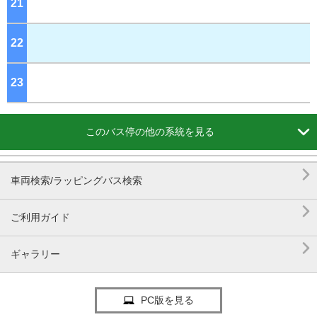
21
ジ
22
ジ
23
ジ

このバス停の他の系統を見る

車両検索/ラッピングバス検索

ご利用ガイド

ギャラリー
PC版を見る