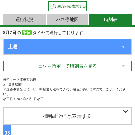
運行状況
バス停地図
時刻表
8月7日
の
平日
ダイヤで運行しております。
日付を指定して時刻表を見る
無印：一之江橋西詰行
ｶ：葛西駅前行
※道路事情などにより、時刻通り運転できない場合がありますので、ご了承くださ
い。
改正日：2023年4月1日改正

4時間分だけ表示する
05
ジ