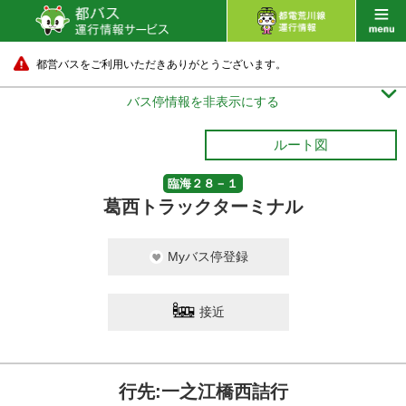
都営バスをご利用いただきありがとうございます。

バス停情報を非表示にする
ルート図
臨海２８－１
葛西トラックターミナル
Myバス停登録
接近
行先:一之江橋西詰行