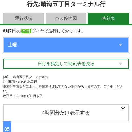
行先:晴海五丁目ターミナル行
運行状況
バス停地図
時刻表
8月7日
の
平日
ダイヤで運行しております。
日付を指定して時刻表を見る
無印：晴海五丁目ターミナル行
ﾄ：東京駅丸の内北口行
※道路事情などにより、時刻通り運転できない場合がありますので、ご了承くださ
い。
改正日：2025年4月1日改正

4時間分だけ表示する
05
ジ