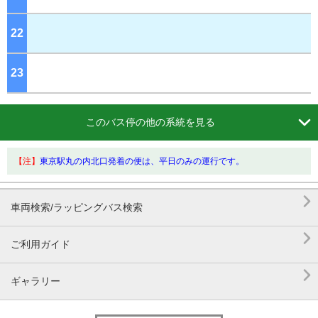
22
ジ
23
ジ

このバス停の他の系統を見る
【注】
東京駅丸の内北口発着の便は、平日のみの運行です。

車両検索/ラッピングバス検索

ご利用ガイド

ギャラリー