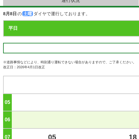
運行状況
8月8日
の
土曜
ダイヤで運行しております。
※道路事情などにより、時刻通り運転できない場合がありますので、ご了承ください。
改正日：2026年4月1日改正
05
ジ
06
ジ
05
18
07
ジ