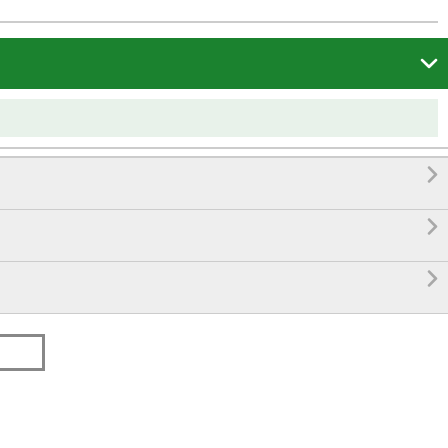



