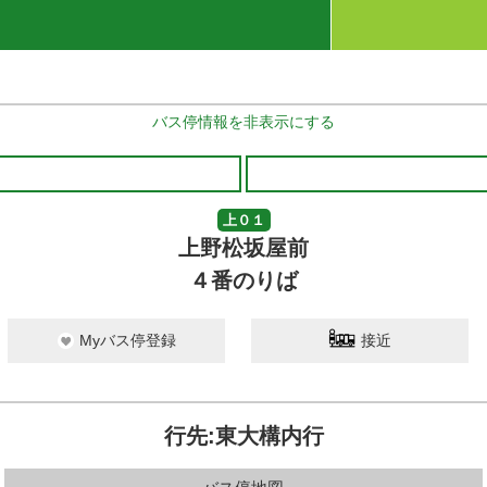
バス停情報を非表示にする
上０１
上野松坂屋前
４番のりば
Myバス停登録
接近
行先:東大構内行