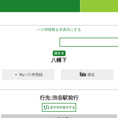
バス停情報を非表示にする
渋６６
八幡下
Myバス停登録
接近
行先:渋谷駅前行