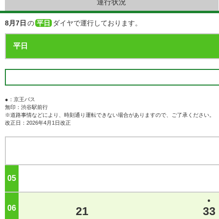
運行状況
8月7日
の
平日
ダイヤで運行しております。
●：京王バス
無印：渋谷駅前行
※道路事情などにより、時刻通り運転できない場合がありますので、ご了承ください。
改正日：2026年4月1日改正
05
ジ
●
06
ジ
21
33