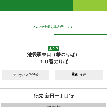
バス停情報を非表示にする
王５５
池袋駅東口（⑩のりば）
１０番のりば
Myバス停登録
接近
行先:新田一丁目行