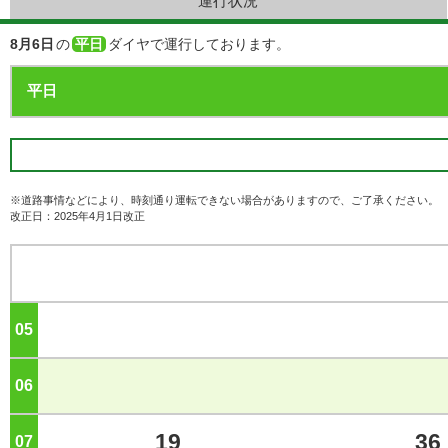
運行状況
8月6日
の
平日
ダイヤで運行しております。
※道路事情などにより、時刻通り運転できない場合がありますので、ご了承ください。
改正日：2025年4月1日改正
05
ジ
06
ジ
19
36
07
ジ