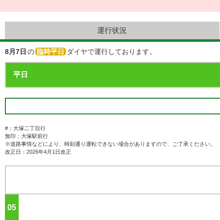
運行状況
8月7日
の
臨時平日
ダイヤで運行しております。
#：大塚二丁目行
無印：大塚駅前行
※道路事情などにより、時刻通り運転できない場合がありますので、ご了承ください。
改正日：2026年4月1日改正
05
ジ