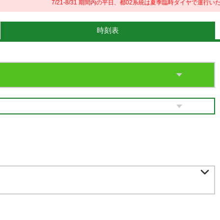
7/21-8/31 期間内の平日、都02系統は夏季臨時ダイヤで運行いたし
時刻表
