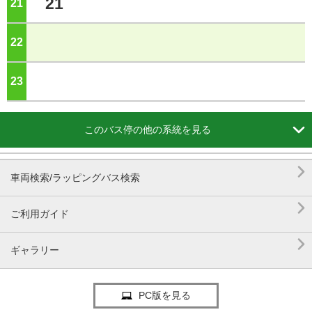
21
21
ジ
22
ジ
23
ジ

このバス停の他の系統を見る

車両検索/ラッピングバス検索

ご利用ガイド

ギャラリー
PC版を見る