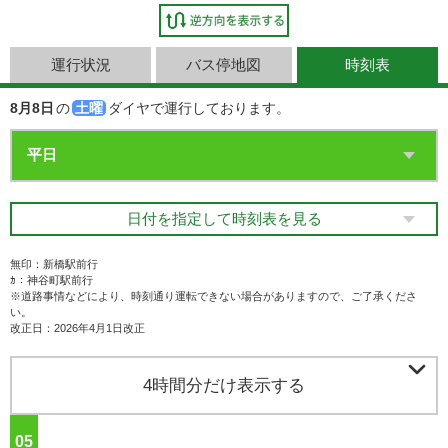
運行状況
バス停地図
時刻表
8月8日
の
土曜
ダイヤで運行しております。
日付を指定して時刻表を見る
無印：新橋駅前行
ｶ：神谷町駅前行
※道路事情などにより、時刻通り運転できない場合がありますので、ご了承くださ
い。
改正日：2026年4月1日改正

4時間分だけ表示する
05
ジ