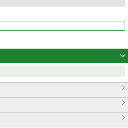



