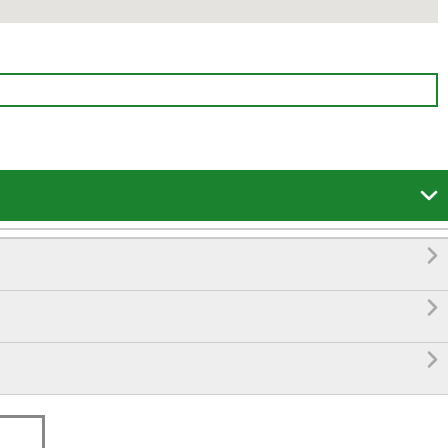



