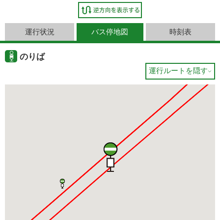
運行状況
バス停地図
時刻表
のりば
運行ルートを隠す
