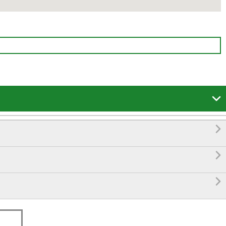



