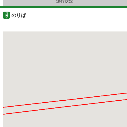
運行状況
のりば