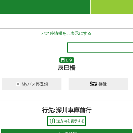
バス停情報を非表示にする
門１９
辰巳橋
Myバス停登録
接近
行先:深川車庫前行