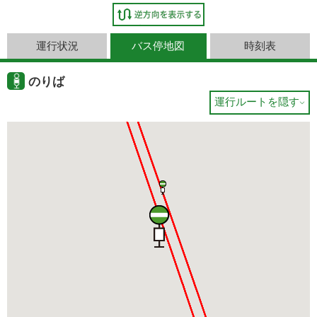
運行状況
バス停地図
時刻表
のりば
運行ルートを隠す
