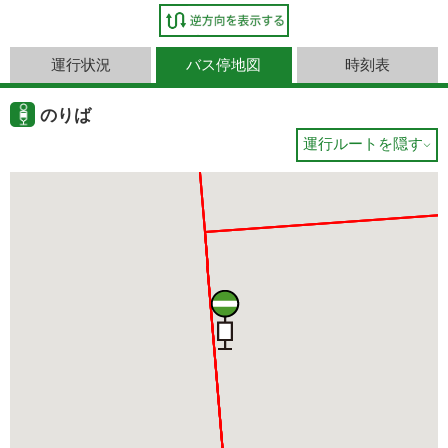
運行状況
バス停地図
時刻表
のりば
運行ルートを隠す
