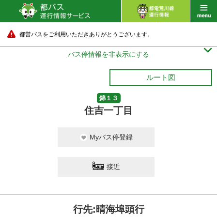
都営バスをご利用いただきありがとうございます。

バス停情報を非表示にする
ルート図
錦１３
住吉一丁目
Myバス停登録
接近
行先:晴海埠頭行