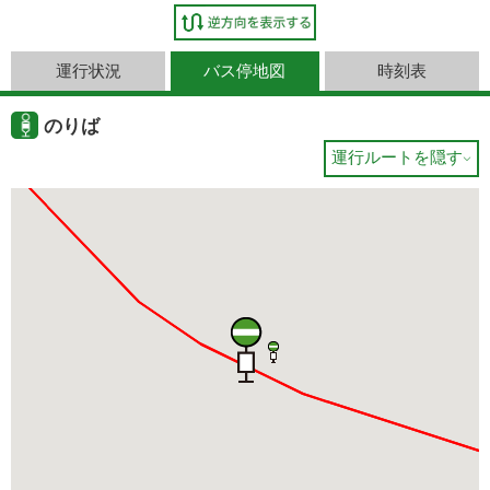
運行状況
バス停地図
時刻表
のりば
運行ルートを隠す
