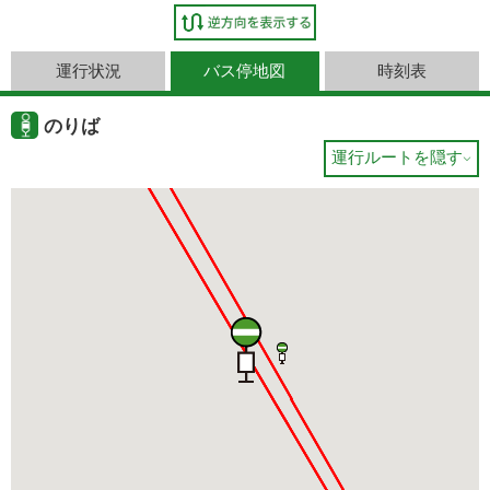
運行状況
バス停地図
時刻表
のりば
運行ルートを隠す
