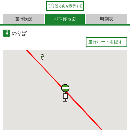
運行状況
バス停地図
時刻表
のりば
運行ルートを隠す
