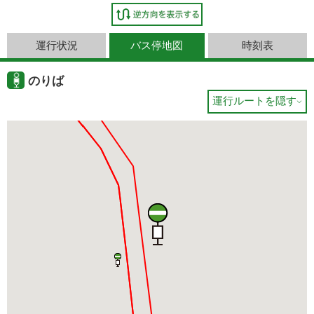
運行状況
バス停地図
時刻表
のりば
運行ルートを隠す
