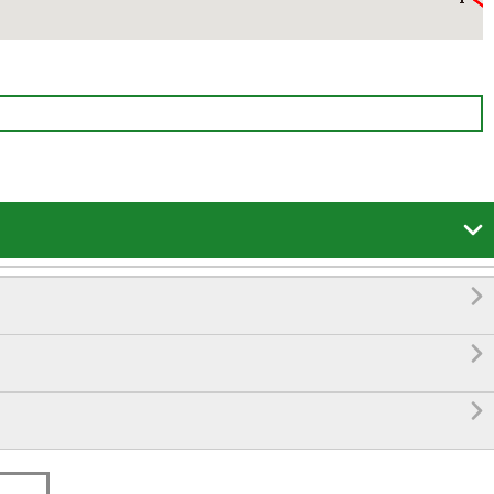



